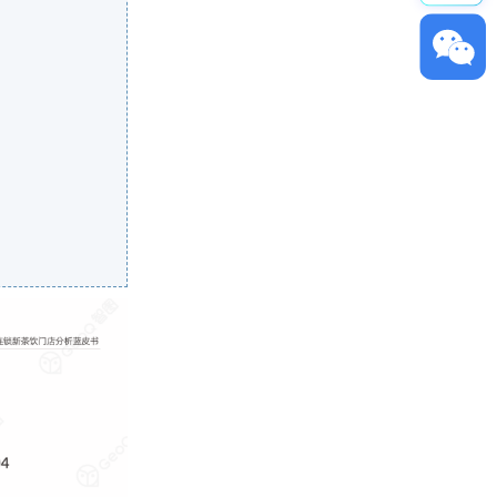
ꀥ
GeoQ小助理