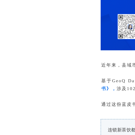
近年来，县域
基于GeoQ 
书》，
涉及1
通过这份蓝皮
连锁新茶饮