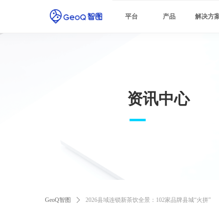
最佳实践
平台
产品
解决方
资讯中心
GeoQ智图
ꄲ
2026县域连锁新茶饮全景：102家品牌县城“火拼”