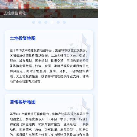
人流量格网化
三维物业管理
市场环境评估
土地投资地图
基于GIS技术搭建投资地图平台，集成城市投资宏观数据、
区域板块供需量价市场数据、以及拟投项目区位、交通、
配套、城市规划、国土规划、轨道交通、三旧数据等价值
及风险衡量数据，快速、全面、准确反映投资项目价值点
和风险点，同时开发监测、查询、分析、一键简报等功
能，为土地投资拓展、投资评审管理提供专业支持，辅助
地产企业精准布局城市。
营销客研地图
基于GIS空间数据可视化能力，将地产访客和成交客落位于
地图之上，多维度展示人口（年龄、学历、职务、行业）
和家庭（家庭结构、私家车拥有情况、业余活动）、购房
动机、购房需求（总价、卧室数量、房屋类型）、购房目
的、项目吸引点等客户特征，支持设计团队投放符合市场