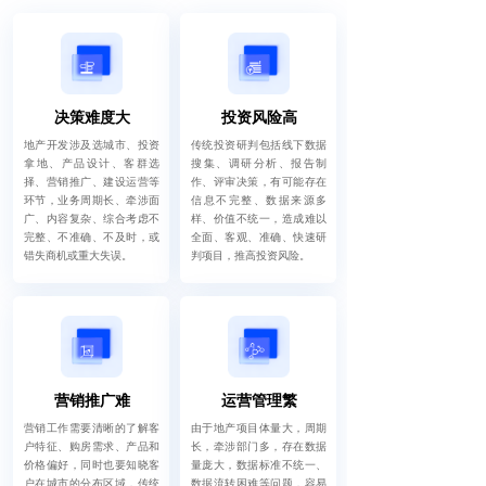
决策难度大
投资风险高
地产开发涉及选城市、投资
传统投资研判包括线下数据
拿地、产品设计、客群选
搜集、调研分析、报告制
择、营销推广、建设运营等
作、评审决策，有可能存在
环节，业务周期长、牵涉面
信息不完整、数据来源多
广、内容复杂、综合考虑不
样、价值不统一，造成难以
完整、不准确、不及时，或
全面、客观、准确、快速研
错失商机或重大失误。
判项目，推高投资风险。
营销推广难
运营管理繁
营销工作需要清晰的了解客
由于地产项目体量大，周期
户特征、购房需求、产品和
长，牵涉部门多，存在数据
价格偏好，同时也要知晓客
量庞大，数据标准不统一、
户在城市的分布区域，传统
数据流转困难等问题，容易