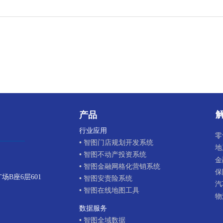
产品
行业应用
零
• 智图门店规划开发系统
地
• 智图不动产投资系统
金
• 智图金融网格化营销系统
保
B座6层601
• 智图安责险系统
汽
• 智图在线地图工具
物
数据服务
• 智图全域数据