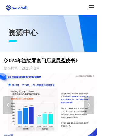
끀
资源中心
《2024年连锁零食门店发展蓝皮书
》
发布时间：2025年2
月
넳
넲